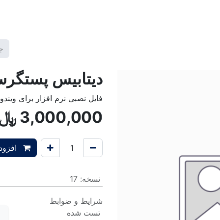
گ2
برنامه ها
قالب ها
آموزش‌ها
تعرفه خدمات
شرکت
دیتابیس پستگرس tgresql
فایل نصبی نرم افزار برای ویندو
3,000,000
﷼
افزودن
نسخه
:
17
شرایط و ضوابط
تست شده