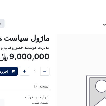
گ2
برنامه ها
قالب ها
آموزش‌ها
تعرفه خدمات
شرکت
ب
ماژول سیاست ه
مدیریت هوشمند حضوروغیاب و 
9,000,000
﷼
افزودن
نسخه
:
17
شرایط و ضوابط
تست شده