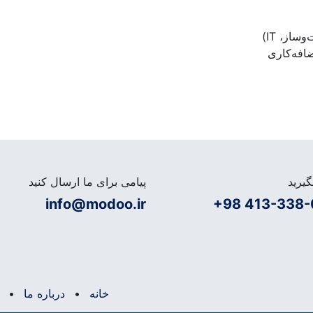
از، IT)
ضافه‌کاری
یرید
پیامی برای ما ارسال کنید
info@modoo.ir
+98 413-338-
خانه
•
درباره ما
•