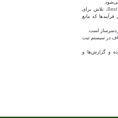
ی‌شود.
اصرار بر فرآیندهای قدیمی و نادرست ← به جای انطباق با Best Practices، تلاش برای
رآیندها که مانع
دردسرساز است.
اف در سیستم ثبت
ه و گزارش‌ها و