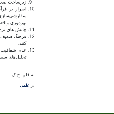
زیرساخت ضعیف
سفارشی‌سازی م
بهره‌وری واقعی ERP می‌ش
چالش های نرخ 
فرهنگ ضعیف کا
کنند.
عدم شفافیت م
تحلیل‌های سیست
به قلم: ح.ک.
در
علمی