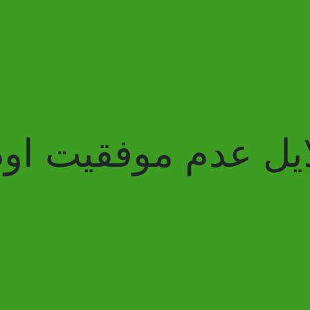
یل عدم موفقیت اود